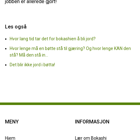
jobben er allerede gjort!
Les også
Hvor lang tid tar det for bokashien å bli jord?
Hvor lenge må en bøtte stå til gjæring? Og hvor lenge KAN den
stå? Må den stå in...
Det blir ikke jord i bøtta!
MENY
INFORMASJON
Hjem
Lær om Bokashi