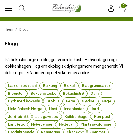
0
/
Hjem
Blogg
Blogg
På bokashinorge.no blogger vi om bokashi – i hverdagen og i
kjøkkenhagen – og om økologisk dyrkingsmoro mer generelt. Vi
deler egne erfaringer og det vi lærer av andre.
Lær om bokashi
Balkong
Biokull
Bladgrønnsaker
Blomster
Bokashivæske
Bokashistrø
Dam
Dyrk med bokashi
Drivhus
Ferie
Gjødsel
Hage
Hele BokashiNorge
Høst
Inneplanter
Jord
Jordfabrikk
Julegavetips
Kjøkkenhage
Kompost
Landbruk
Nybegynner
Nyttedyr
Plantesykdommer
Produktomtale
Rengjøring
Skadedyr
Sommer