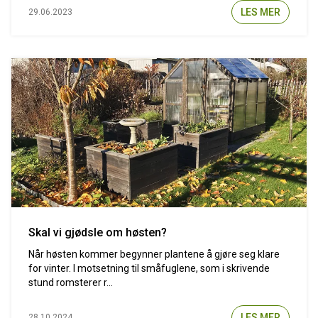
LES MER
29.06.2023
Skal vi gjødsle om høsten?
Når høsten kommer begynner plantene å gjøre seg klare
for vinter. I motsetning til småfuglene, som i skrivende
stund romsterer r...
LES MER
28.10.2024