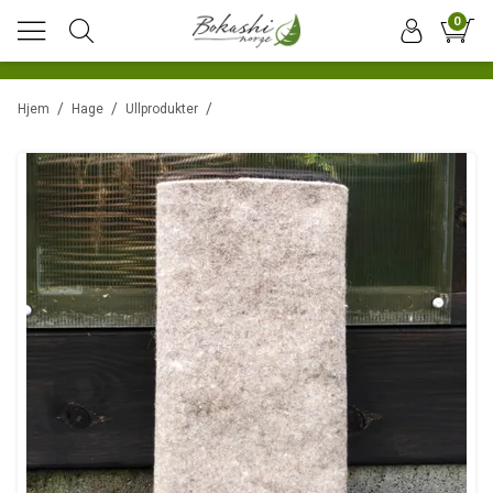
0
/
/
/
Hjem
Hage
Ullprodukter