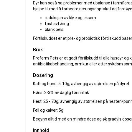
Dyr kan også ha problemer med ubalanse i tarmflorae
hjelpe til med å forbedre næringsopptaket og fordøyel
reduksjon av kløe og eksem
fast avføring
blank pels
Fôrtilskuddet er et pre- og probiotisk fôrtilskudd bas
Bruk
Proferm Pets er et godt fôrtilskudd til alle husdyr o
antibiotikabehandling, ormkur eller etter sykdom som
Dosering
Katt og hund: 5-10g, avhengig av størrelsen på dyret
Høns: 2-3% av daglig fôrinntak
Hest: 25 - 70g, avhengig av størrelsen på hesten/pon
Føll og kalver: 5g
Begynn alltid med en mindre dose og øk gradvis dosen
Innhold