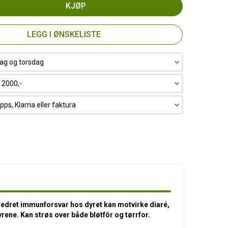
KJØP
LEGG I ØNSKELISTE
ag og torsdag
r 2000,-
pps, Klarna eller faktura
Bedret immunforsvar hos dyret kan motvirke diaré,
yrene. Kan strøs over både bløtfôr og tørrfor.