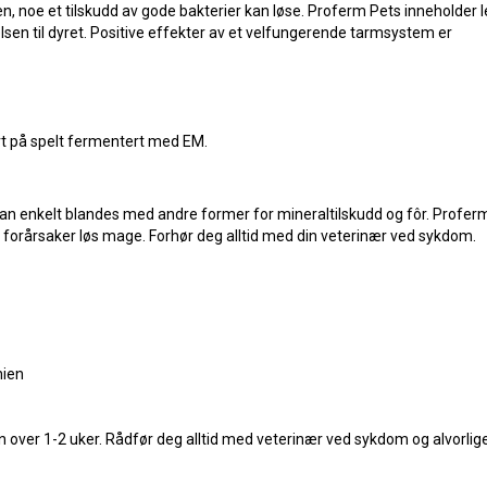
n, noe et tilskudd av gode bakterier kan løse. Proferm Pets inneholde
sen til dyret. Positive effekter av et velfungerende tarmsystem er
ert på spelt fermentert med EM.
g kan enkelt blandes med andre former for mineraltilskudd og fôr. Prof
 forårsaker løs mage. Forhør deg alltid med din veterinær ved sykdom.
nien
 over 1-2 uker. Rådfør deg alltid med veterinær ved sykdom og alvorlig