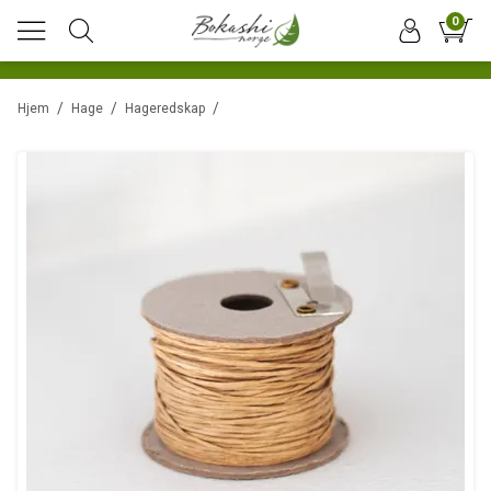
0
/
/
/
Hjem
Hage
Hageredskap