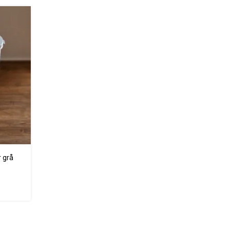
r grå