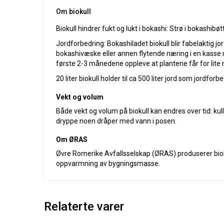
Om biokull
Biokull hindrer fukt og lukt i bokashi: Strø i bokashibøt
Jordforbedring: Bokashiladet biokull blir fabelaktig jor
bokashivæske eller annen flytende næring i en kasse me
første 2-3 månedene oppleve at plantene får for lite n
20 liter biokull holder til ca 500 liter jord som jordforbe
Vekt og volum
Både vekt og volum på biokull kan endres over tid: kull
dryppe noen dråper med vann i posen.
Om ØRAS
Øvre Romerike Avfallsselskap (ØRAS) produserer biok
oppvarmning av bygningsmasse.
Relaterte varer