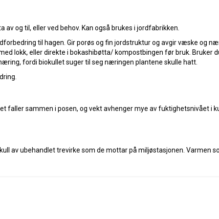
ta av og til, eller ved behov. Kan også brukes i jordfabrikken.
dforbedring til hagen. Gir porøs og fin jordstruktur og avgir væske og nær
d lokk, eller direkte i bokashibøtta/ kompostbingen før bruk. Bruker du "
æring, fordi biokullet suger til seg næringen plantene skulle hatt.
dring.
et faller sammen i posen, og vekt avhenger mye av fuktighetsnivået i kull
ull av ubehandlet trevirke som de mottar på miljøstasjonen. Varmen so