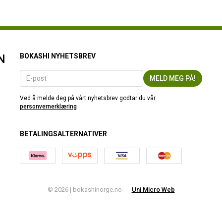
N
BOKASHI NYHETSBREV
Ved å melde deg på vårt nyhetsbrev godtar du vår
personvernerklæring
BETALINGSALTERNATIVER
© 2026 | bokashinorge.no
Uni Micro Web