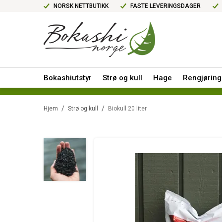
NORSK NETTBUTIKK
FASTE LEVERINGSDAGER
Bokashiutstyr
Strø og kull
Hage
Rengjøring
/
/
Hjem
Strø og kull
Biokull 20 liter