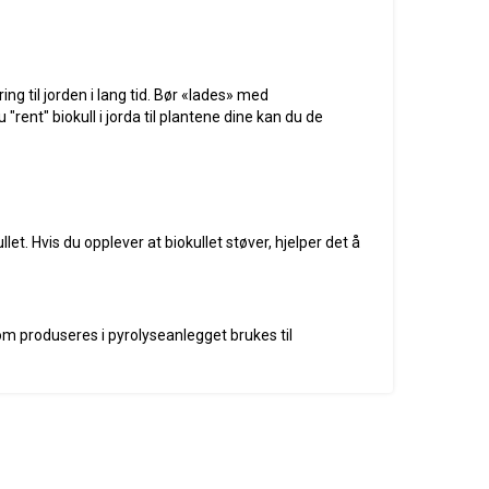
ing til jorden i lang tid. Bør «lades» med
rent" biokull i jorda til plantene dine kan du de
et. Hvis du opplever at biokullet støver, hjelper det å
m produseres i pyrolyseanlegget brukes til