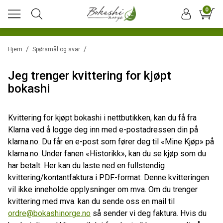
0
/
/
Hjem
Spørsmål og svar
Jeg trenger kvittering for kjøpt
bokashi
Kvittering for kjøpt bokashi i nettbutikken, kan du få fra
Klarna ved å logge deg inn med e-postadressen din på
klarna.no. Du får en e-post som fører deg til «Mine Kjøp» på
klarna.no. Under fanen «Historikk», kan du se kjøp som du
har betalt. Her kan du laste ned en fullstendig
kvittering/kontantfaktura i PDF-format. Denne kvitteringen
vil ikke inneholde opplysninger om mva. Om du trenger
kvittering med mva. kan du sende oss en mail til
ordre@bokashinorge.no
så sender vi deg faktura. Hvis du