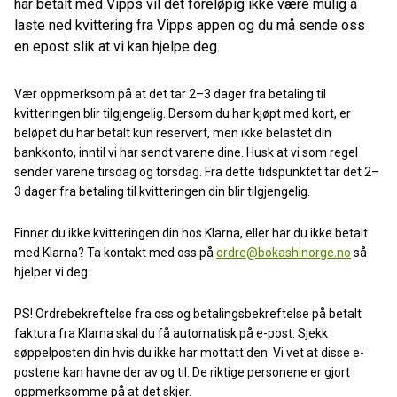
har betalt med Vipps vil det foreløpig ikke være mulig å
laste ned kvittering fra Vipps appen og du må sende oss
en epost slik at vi kan hjelpe deg.
Vær oppmerksom på at det tar 2–3 dager fra betaling til
kvitteringen blir tilgjengelig. Dersom du har kjøpt med kort, er
beløpet du har betalt kun reservert, men ikke belastet din
bankkonto, inntil vi har sendt varene dine. Husk at vi som regel
sender varene tirsdag og torsdag. Fra dette tidspunktet tar det 2–
3 dager fra betaling til kvitteringen din blir tilgjengelig.
Finner du ikke kvitteringen din hos Klarna, eller har du ikke betalt
med Klarna? Ta kontakt med oss på
ordre@bokashinorge.no
så
hjelper vi deg.
PS! Ordrebekreftelse fra oss og betalingsbekreftelse på betalt
faktura fra Klarna skal du få automatisk på e-post. Sjekk
søppelposten din hvis du ikke har mottatt den. Vi vet at disse e-
postene kan havne der av og til. De riktige personene er gjort
oppmerksomme på at det skjer.