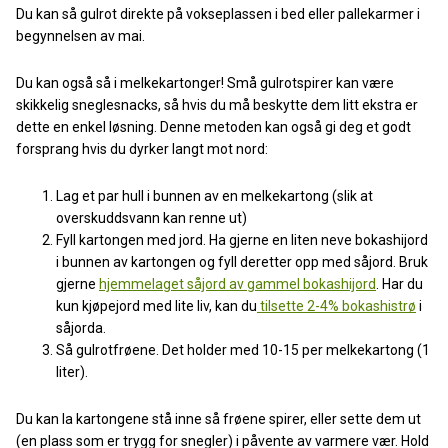
Du kan så gulrot direkte på vokseplassen i bed eller pallekarmer i
begynnelsen av mai.
Du kan også så i melkekartonger! Små gulrotspirer kan være
skikkelig sneglesnacks, så hvis du må beskytte dem litt ekstra er
dette en enkel løsning. Denne metoden kan også gi deg et godt
forsprang hvis du dyrker langt mot nord:
Lag et par hull i bunnen av en melkekartong (slik at
overskuddsvann kan renne ut)
Fyll kartongen med jord. Ha gjerne en liten neve bokashijord
i bunnen av kartongen og fyll deretter opp med såjord. Bruk
gjerne
hjemmelaget såjord av gammel bokashijord
. Har du
kun kjøpejord med lite liv, kan du
tilsette 2-4% bokashistrø
i
såjorda.
Så gulrotfrøene. Det holder med 10-15 per melkekartong (1
liter).
Du kan la kartongene stå inne så frøene spirer, eller sette dem ut
(en plass som er trygg for snegler) i påvente av varmere vær. Hold