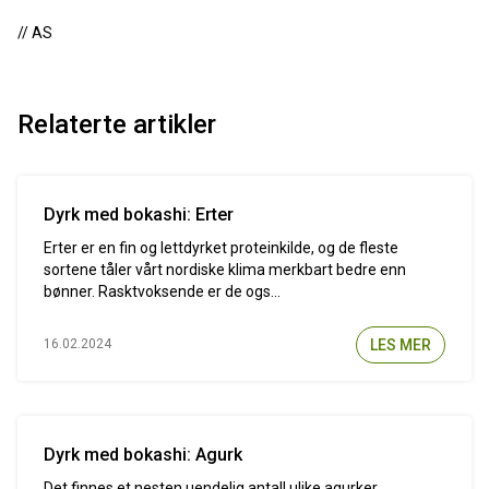
// AS
Relaterte artikler
Dyrk med bokashi: Erter
Erter er en fin og lettdyrket proteinkilde, og de fleste
sortene tåler vårt nordiske klima merkbart bedre enn
bønner. Rasktvoksende er de ogs...
LES MER
16.02.2024
Dyrk med bokashi: Agurk
Det finnes et nesten uendelig antall ulike agurker.