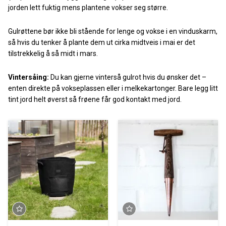
jorden lett fuktig mens plantene vokser seg større.
Gulrøttene bør ikke bli stående for lenge og vokse i en vinduskarm,
så hvis du tenker å plante dem ut cirka midtveis i mai er det
tilstrekkelig å så midt i mars.
Vintersåing:
Du kan gjerne vinterså gulrot hvis du ønsker det –
enten direkte på vokseplassen eller i melkekartonger. Bare legg litt
tint jord helt øverst så frøene får god kontakt med jord.