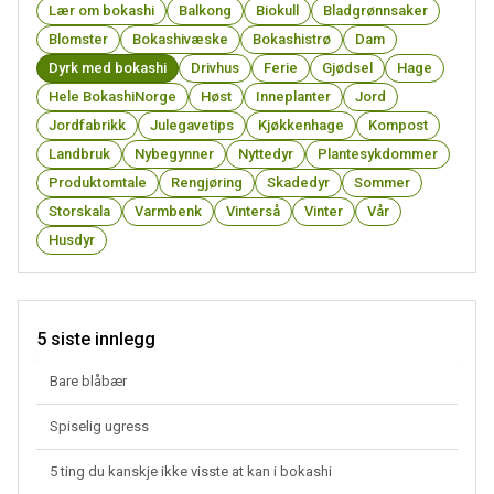
Lær om bokashi
Balkong
Biokull
Bladgrønnsaker
Blomster
Bokashivæske
Bokashistrø
Dam
Dyrk med bokashi
Drivhus
Ferie
Gjødsel
Hage
Hele BokashiNorge
Høst
Inneplanter
Jord
Jordfabrikk
Julegavetips
Kjøkkenhage
Kompost
Landbruk
Nybegynner
Nyttedyr
Plantesykdommer
Produktomtale
Rengjøring
Skadedyr
Sommer
Storskala
Varmbenk
Vinterså
Vinter
Vår
Husdyr
5 siste innlegg
Bare blåbær
Spiselig ugress
5 ting du kanskje ikke visste at kan i bokashi