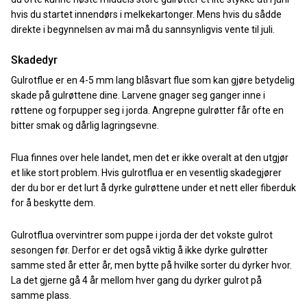
hvis du startet innendørs i melkekartonger. Mens hvis du sådde
direkte i begynnelsen av mai må du sannsynligvis vente til juli.
Skadedyr
Gulrotflue er en 4-5 mm lang blåsvart flue som kan gjøre betydelig
skade på gulrøttene dine. Larvene gnager seg ganger inne i
røttene og forpupper seg i jorda. Angrepne gulrøtter får ofte en
bitter smak og dårlig lagringsevne.
Flua finnes over hele landet, men det er ikke overalt at den utgjør
et like stort problem. Hvis gulrotflua er en vesentlig skadegjører
der du bor er det lurt å dyrke gulrøttene under et nett eller fiberduk
for å beskytte dem.
Gulrotflua overvintrer som puppe i jorda der det vokste gulrot
sesongen før. Derfor er det også viktig å ikke dyrke gulrøtter
samme sted år etter år, men bytte på hvilke sorter du dyrker hvor.
La det gjerne gå 4 år mellom hver gang du dyrker gulrot på
samme plass.