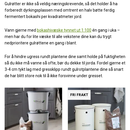
Gulrøtter er ikke så veldig næringskrevende, så det holder å ha
forberedt dyrkingsplassen med omtrent en halv bøtte ferdig
fermentert bokashi per kvadratmeter jord.
Vann gjerne med
bokashivæske tynnet ut 1:100
én gang i uka –
men har du for lite væske til alle vekstene dine kan du trygt
nedprioritere gulrøttene en gang i blant.
For å hindre ugress rundt plantene dine samt holde på fuktigheten
så du ikke må vanne så ofte, bør du dekke til jorda. Fordel gjerne et
3-4 cm tykt lag med gressklipp rundt gulrotplantene dine så snart
de har blitt store nok til å ikke forsvinne under gresset.
FRI FRAKT