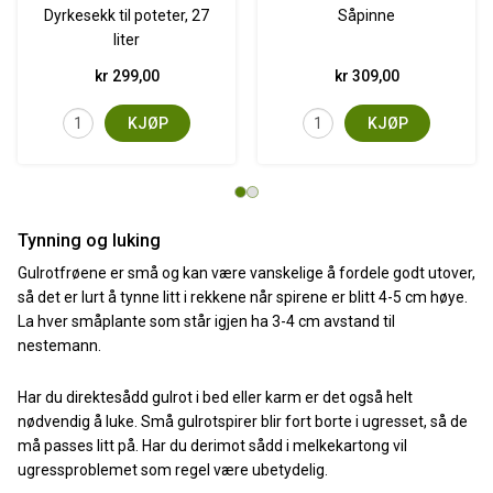
Dyrkesekk til poteter, 27
Såpinne
liter
kr 299,00
kr 309,00
KJØP
KJØP
Tynning og luking
Gulrotfrøene er små og kan være vanskelige å fordele godt utover,
så det er lurt å tynne litt i rekkene når spirene er blitt 4-5 cm høye.
La hver småplante som står igjen ha 3-4 cm avstand til
nestemann.
Har du direktesådd gulrot i bed eller karm er det også helt
nødvendig å luke. Små gulrotspirer blir fort borte i ugresset, så de
må passes litt på. Har du derimot sådd i melkekartong vil
ugressproblemet som regel være ubetydelig.