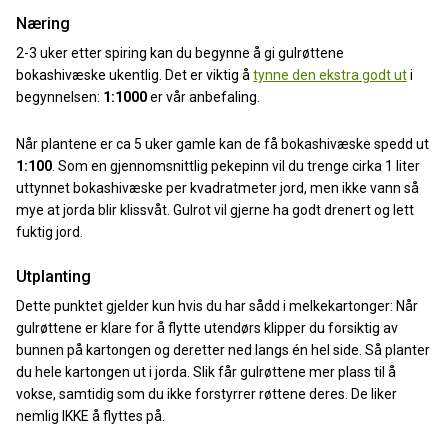
Næring
2-3 uker etter spiring kan du begynne å gi gulrøttene
bokashivæske ukentlig. Det er viktig å
tynne den ekstra godt ut
i
begynnelsen:
1:1000
er vår anbefaling.
Når plantene er ca 5 uker gamle kan de få bokashivæske spedd ut
1:100
. Som en gjennomsnittlig pekepinn vil du trenge cirka 1 liter
uttynnet bokashivæske per kvadratmeter jord, men ikke vann så
mye at jorda blir klissvåt. Gulrot vil gjerne ha godt drenert og lett
fuktig jord.
Utplanting
Dette punktet gjelder kun hvis du har sådd i melkekartonger: Når
gulrøttene er klare for å flytte utendørs klipper du forsiktig av
bunnen på kartongen og deretter ned langs én hel side. Så planter
du hele kartongen ut i jorda. Slik får gulrøttene mer plass til å
vokse, samtidig som du ikke forstyrrer røttene deres. De liker
nemlig IKKE å flyttes på.