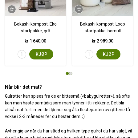
Bokashi kompost, Eko
Bokashi kompost, Loop
startpakke, grå
startpakke, bomull
kr 1 640,00
kr 2 989,00
KJØP
KJØP
Når blir det mat?
Gulrøtter kan spises fra de er bittesmå («babygulrøtter»), så ofte
kan man høste samtidig som man tynner litt i rekkene. Det blir
altså mat fort, men det lønner seg å la flesteparten av røttene få
vokse i 2-3 måneder før du høster dem. ;)
Avhengig av når du har sådd og hvilken type gulrot du har valgt, vil
du ofte kunne høste middels store gulrøtter et lite stykke uti i juni