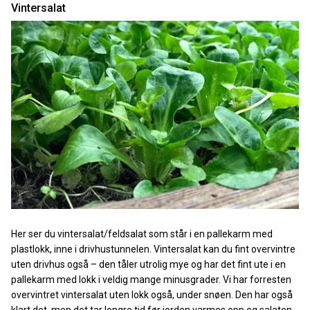
Vintersalat
Her ser du vintersalat/feldsalat som står i en pallekarm med
plastlokk, inne i drivhustunnelen. Vintersalat kan du fint overvintre
uten drivhus også – den tåler utrolig mye og har det fint ute i en
pallekarm med lokk i veldig mange minusgrader. Vi har forresten
overvintret vintersalat uten lokk også, under snøen. Den har også
klart det, men det tar lengre tid før jorden varmes opp og salaten