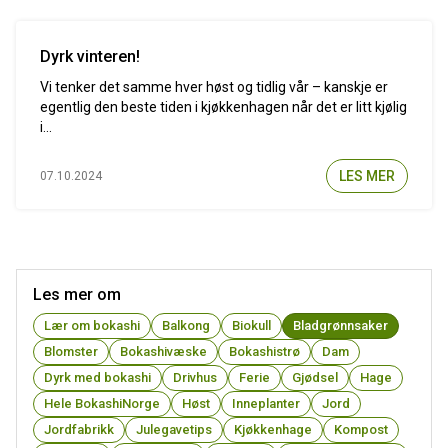
Dyrk vinteren!
Vi tenker det samme hver høst og tidlig vår – kanskje er
egentlig den beste tiden i kjøkkenhagen når det er litt kjølig
i...
LES MER
07.10.2024
Les mer om
Lær om bokashi
Balkong
Biokull
Bladgrønnsaker
Blomster
Bokashivæske
Bokashistrø
Dam
Dyrk med bokashi
Drivhus
Ferie
Gjødsel
Hage
Hele BokashiNorge
Høst
Inneplanter
Jord
Jordfabrikk
Julegavetips
Kjøkkenhage
Kompost