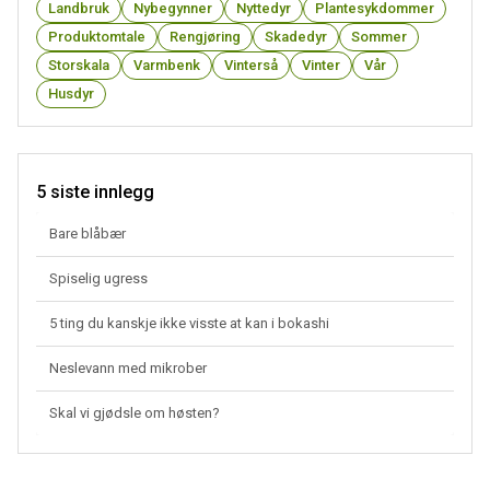
Landbruk
Nybegynner
Nyttedyr
Plantesykdommer
Produktomtale
Rengjøring
Skadedyr
Sommer
Storskala
Varmbenk
Vinterså
Vinter
Vår
Husdyr
5 siste innlegg
Bare blåbær
Spiselig ugress
5 ting du kanskje ikke visste at kan i bokashi
Neslevann med mikrober
Skal vi gjødsle om høsten?