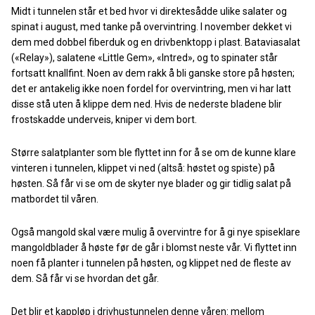
Midt i tunnelen står et bed hvor vi direktesådde ulike salater og
spinat i august, med tanke på overvintring. I november dekket vi
dem med dobbel fiberduk og en drivbenktopp i plast. Bataviasalat
(«Relay»), salatene «Little Gem», «Intred», og to spinater står
fortsatt knallfint. Noen av dem rakk å bli ganske store på høsten;
det er antakelig ikke noen fordel for overvintring, men vi har latt
disse stå uten å klippe dem ned. Hvis de nederste bladene blir
frostskadde underveis, kniper vi dem bort.
Større salatplanter som ble flyttet inn for å se om de kunne klare
vinteren i tunnelen, klippet vi ned (altså: høstet og spiste) på
høsten. Så får vi se om de skyter nye blader og gir tidlig salat på
matbordet til våren.
Også mangold skal være mulig å overvintre for å gi nye spiseklare
mangoldblader å høste før de går i blomst neste vår. Vi flyttet inn
noen få planter i tunnelen på høsten, og klippet ned de fleste av
dem. Så får vi se hvordan det går.
Det blir et kappløp i drivhustunnelen denne våren: mellom