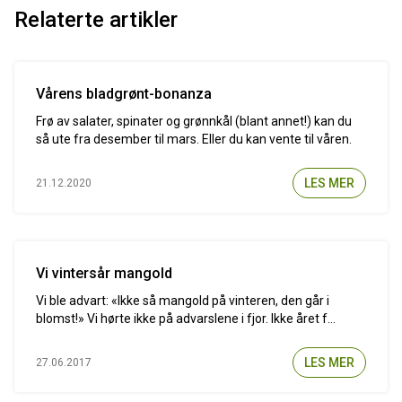
Relaterte artikler
Vårens bladgrønt-bonanza
Frø av salater, spinater og grønnkål (blant annet!) kan du
så ute fra desember til mars. Eller du kan vente til våren.
LES MER
21.12.2020
Vi vintersår mangold
Vi ble advart: «Ikke så mangold på vinteren, den går i
blomst!» Vi hørte ikke på advarslene i fjor. Ikke året f...
LES MER
27.06.2017