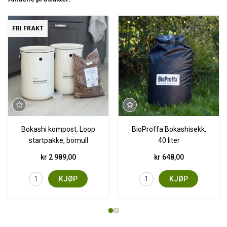
FRI FRAKT
Bokashi kompost, Loop
BioProffa Bokashisekk,
startpakke, bomull
40 liter
kr 2 989,00
kr 648,00
KJØP
KJØP