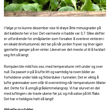
I følge yr.no kunne desember vise til drøye åtte minusgrader på
det kaldeste her vi bor. Det varmeste vi hadde var 3,7. Slike skifter
er utfordrende for småplanter som forsøker å overleve vinteren i
en iskald drivhustunnel; det tar på når jorden fryser og tiner igjen
gjentatte ganger på en vinter. Likevel ser det meste ut til å ha klart
seg fint så langt.
Romjulen ble mild hos oss, med temperaturer rett under og over
null. Da passet vi på å lufte litt og samtidig ta noen bilder av
forholdene under lokk og firberduker i tunnelen. Det er viktig å
lufte grønnsaker som står til overvintring når temperaturen tillater
det. Dette for å unngå gråskimmelangrep. Vi har slurvet en del
med luftingen i de travle ukene før jul, og må satse på litt flaks.
Det har vi heldigvis hatt så langt!
Aktuelle produkter: