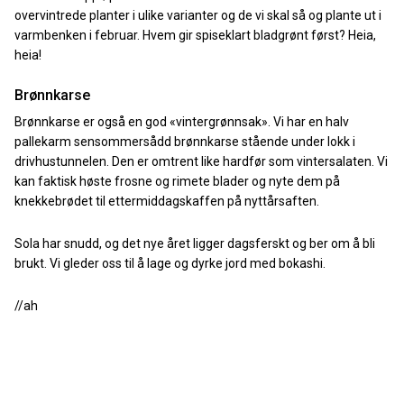
overvintrede planter i ulike varianter og de vi skal så og plante ut i
varmbenken i februar. Hvem gir spiseklart bladgrønt først? Heia,
heia!
Brønnkarse
Brønnkarse er også en god «vintergrønnsak». Vi har en halv
pallekarm sensommersådd brønnkarse stående under lokk i
drivhustunnelen. Den er omtrent like hardfør som vintersalaten. Vi
kan faktisk høste frosne og rimete blader og nyte dem på
knekkebrødet til ettermiddagskaffen på nyttårsaften.
Sola har snudd, og det nye året ligger dagsferskt og ber om å bli
brukt. Vi gleder oss til å lage og dyrke jord med bokashi.
//ah