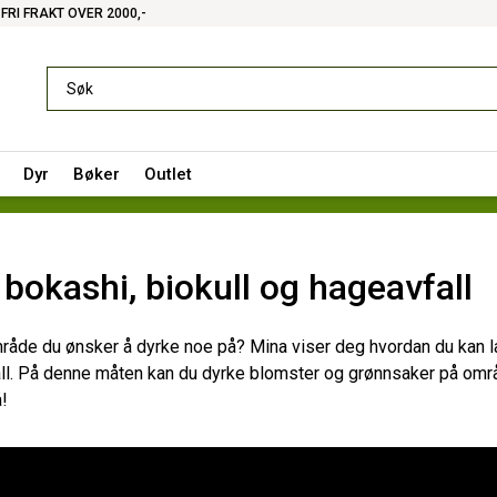
FRI FRAKT OVER 2000,-
Dyr
Bøker
Outlet
bokashi, biokull og hageavfall
 område du ønsker å dyrke noe på? Mina viser deg hvordan du kan l
all. På denne måten kan du dyrke blomster og grønnsaker på omr
å!