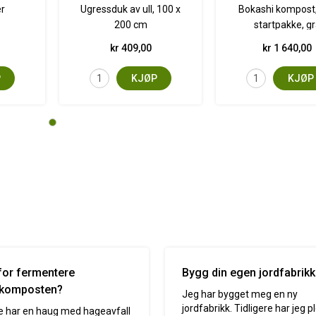
er
Ugressduk av ull, 100 x
Bokashi kompost
200 cm
startpakke, g
kr 409,00
kr 1 640,00
P
KJØP
KJØP
for fermentere
Bygg din egen jordfabrikk
komposten?
Jeg har bygget meg en ny
jordfabrikk. Tidligere har jeg p
 har en haug med hageavfall