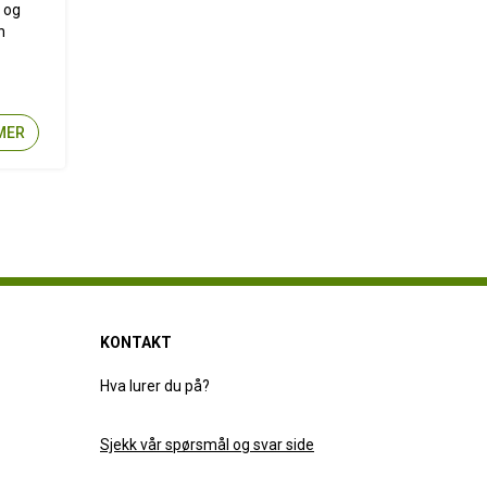
 og
n
MER
KONTAKT
Hva lurer du på?
Sjekk vår spørsmål og svar side