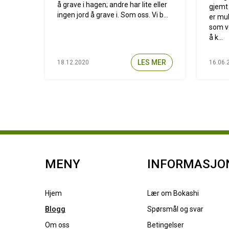
å grave i hagen; andre har lite eller
gjemt 
ingen jord å grave i. Som oss. Vi b...
er mu
som v
å k...
LES MER
18.12.2020
16.06.
MENY
INFORMASJO
Hjem
Lær om Bokashi
Blogg
Spørsmål og svar
Om oss
Betingelser