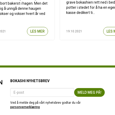
grave bokashien rett ned i bed
bort bakerst i hagen. Men det
potter i stedet for å ha en ege
lig å unngå denne haugen
kasse dedikert ti...
okser og vokser hvert år ved
LES MER
LES 
2021
19.10.2021
N
BOKASHI NYHETSBREV
Ved å melde deg på vårt nyhetsbrev godtar du vår
personvernerklæring