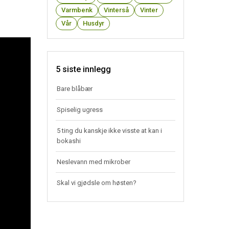
Varmbenk
Vinterså
Vinter
Vår
Husdyr
5 siste innlegg
Bare blåbær
Spiselig ugress
5 ting du kanskje ikke visste at kan i
bokashi
Neslevann med mikrober
Skal vi gjødsle om høsten?