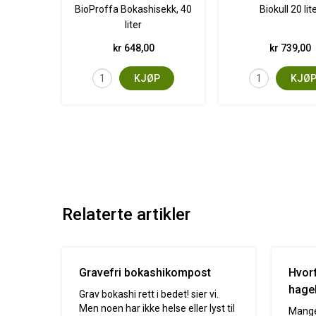
BioProffa Bokashisekk, 40
Biokull 20 lit
liter
kr 648,00
kr 739,00
KJØP
KJØ
Relaterte artikler
Gravefri bokashikompost
Hvor
hage
Grav bokashi rett i bedet! sier vi.
Men noen har ikke helse eller lyst til
Mange