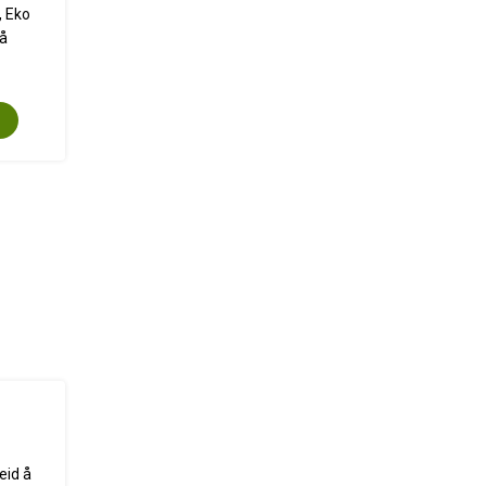
, Eko
rå
leid å