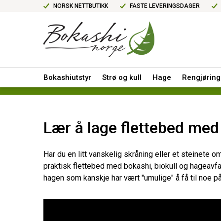
NORSK NETTBUTIKK
FASTE LEVERINGSDAGER
Bokashiutstyr
Strø og kull
Hage
Rengjøring
Lær å lage flettebed med 
Har du en litt vanskelig skråning eller et steinete
praktisk flettebed med bokashi, biokull og hageavf
hagen som kanskje har vært "umulige" å få til noe p