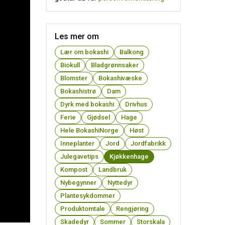
Les mer om
Lær om bokashi
Balkong
Biokull
Bladgrønnsaker
Blomster
Bokashivæske
Bokashistrø
Dam
Dyrk med bokashi
Drivhus
Ferie
Gjødsel
Hage
Hele BokashiNorge
Høst
Inneplanter
Jord
Jordfabrikk
Julegavetips
Kjøkkenhage
Kompost
Landbruk
Nybegynner
Nyttedyr
Plantesykdommer
Produktomtale
Rengjøring
Skadedyr
Sommer
Storskala