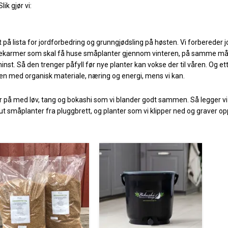
ik gjør vi:
st på lista for jordforbedring og grunngjødsling på høsten. Vi forbereder j
 pallekarmer som skal få huse småplanter gjennom vinteren, på samme må
nst. Så den trenger påfyll før nye planter kan vokse der til våren. Og et
den med organisk materiale, næring og energi, mens vi kan.
ler på med løv, tang og bokashi som vi blander godt sammen. Så legger vi
e ut småplanter fra pluggbrett, og planter som vi klipper ned og graver op