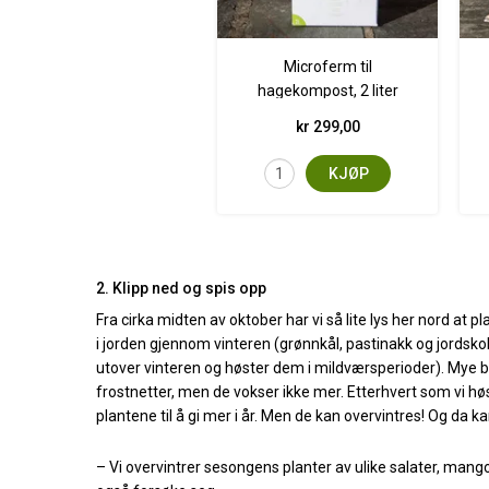
Microferm til
hagekompost, 2 liter
kr 299,00
KJØP
2. Klipp ned og spis opp
Fra cirka midten av oktober har vi så lite lys her nord at 
i jorden gjennom vinteren (grønnkål, pastinakk og jordskokk
utover vinteren og høster dem i mildværsperioder). Mye b
frostnetter, men de vokser ikke mer. Etterhvert som vi h
plantene til å gi mer i år. Men de kan overvintres! Og da ka
– Vi overvintrer sesongens planter av ulike salater, mango