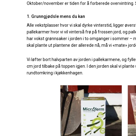
Oktober/november er tiden for å forberede overvintring. Sl
1. Grunngjødsle mens du kan
Alle vekstplasser hvor vi skal dyrke vinterstid, ligger øver
pallekarmer hvor vi vil vinterså frø på frossen jord, og
har vokst grønnsaker i jorden i to omganger i sommer – mi
skal plante ut plantene der allerede nå, må vi «mate» jor
Vi løfter bort halvparten av jorden i pallekarmene, og fyl
cm jord tilbake på toppen igjen. I den jorden skal vi plant
rundtomkring i kjøkkenhagen.