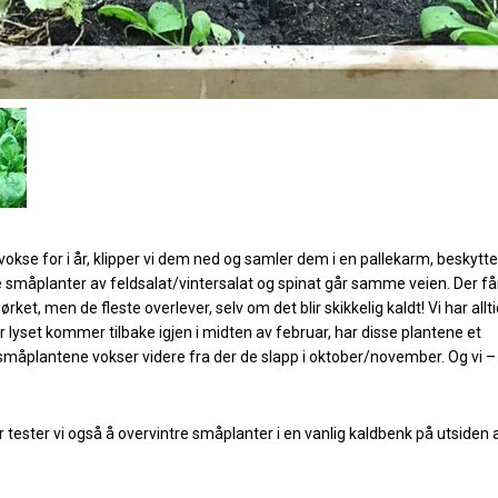
okse for i år, klipper vi dem ned og samler dem i en pallekarm, beskytte
e småplanter av feldsalat/vintersalat og spinat går samme veien. Der f
ket, men de fleste overlever, selv om det blir skikkelig kaldt! Vi har allt
r lyset kommer tilbake igjen i midten av februar, har disse plantene et
småplantene vokser videre fra der de slapp i oktober/november. Og vi – 
år tester vi også å overvintre småplanter i en vanlig kaldbenk på utsiden 