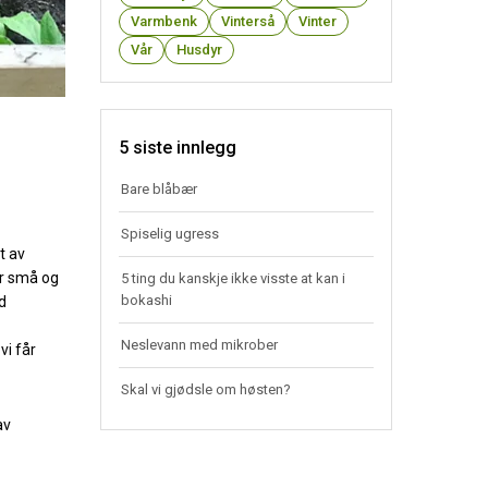
Varmbenk
Vinterså
Vinter
Vår
Husdyr
5 siste innlegg
Bare blåbær
Spiselig ugress
t av
år små og
5 ting du kanskje ikke visste at kan i
bokashi
id
Neslevann med mikrober
vi får
Skal vi gjødsle om høsten?
av