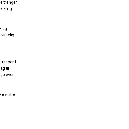
ke trenger
uker og
k og
 virkelig
rduk spent
ag til
gge over
ke vintre.