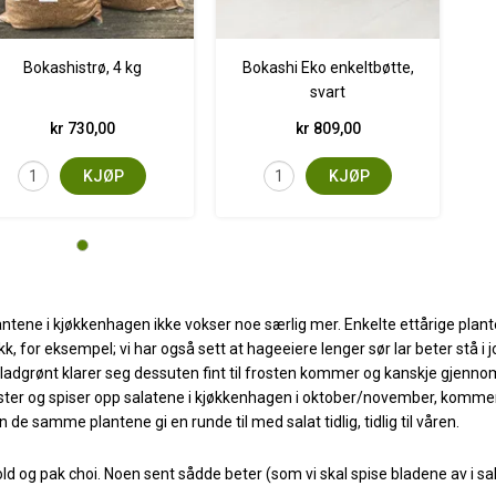
Bokashistrø, 4 kg
Bokashi Eko enkeltbøtte,
svart
kr 730,00
kr 809,00
KJØP
KJØP
plantene i kjøkkenhagen ikke vokser noe særlig mer. Enkelte ettårige plant
, for eksempel; vi har også sett at hageeiere lenger sør lar beter stå i 
ladgrønt klarer seg dessuten fint til frosten kommer og kanskje gjenno
øster og spiser opp salatene i kjøkkenhagen i oktober/november, kommer
n de samme plantene gi en runde til med salat tidlig, tidlig til våren.
ld og pak choi. Noen sent sådde beter (som vi skal spise bladene av i sal