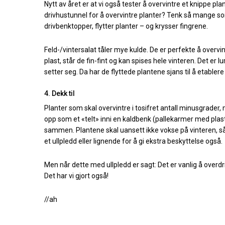
Nytt av året er at vi også tester å overvintre et knippe pla
drivhustunnel for å overvintre planter? Tenk så mange som
drivbenktopper, flytter planter – og krysser fingrene.
Feld-/vintersalat tåler mye kulde. De er perfekte å overvi
plast, står de fin-fint og kan spises hele vinteren. Det er l
setter seg. Da har de flyttede plantene sjans til å etablere s
4. Dekk til
Planter som skal overvintre i tosifret antall minusgrader,
opp som et «telt» inni en kaldbenk (pallekarmer med plastlok
sammen. Plantene skal uansett ikke vokse på vinteren, så
et ullpledd eller lignende for å gi ekstra beskyttelse også.
Men når dette med ullpledd er sagt: Det er vanlig å overd
Det har vi gjort også!
//ah