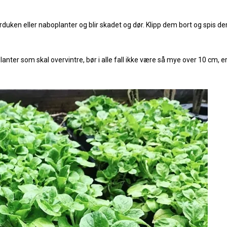
iberduken eller naboplanter og blir skadet og dør. Klipp dem bort og spis d
nter som skal overvintre, bør i alle fall ikke være så mye over 10 cm, er