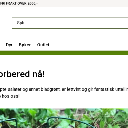
FRI FRAKT OVER 2000,-
Dyr
Bøker
Outlet
orbered nå!
salater og annet bladgrønt, er lettvint og gir fantastisk uttellin
re hos oss!