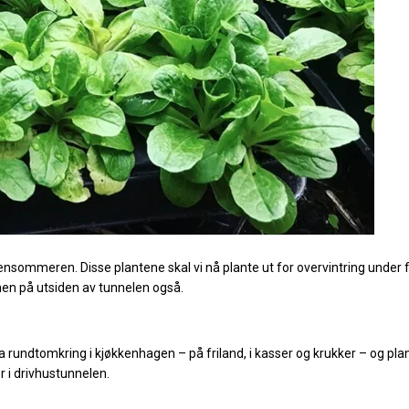
ensommeren. Disse plantene skal vi nå plante ut for overvintring under 
armen på utsiden av tunnelen også.
a rundtomkring i kjøkkenhagen – på friland, i kasser og krukker – og pla
r i drivhustunnelen.