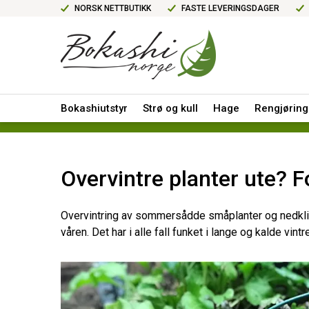
NORSK NETTBUTIKK
FASTE LEVERINGSDAGER
Bokashiutstyr
Strø og kull
Hage
Rengjøring
Overvintre planter ute? F
Overvintring av sommersådde småplanter og nedklipte 
våren. Det har i alle fall funket i lange og kalde vint