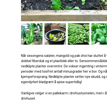
Når sesongens salater, mangold og pak choi har sluttet å v
dobbel fiberduk og et plastlokk eller to. Sensommersådd
nedklipte planter overvintre. De vokser ingenting i vintermør
perioder med tosifret antall minusgrader her vi bor. Og nå
kjempeforsprang. Nedklipte planter setter nye skudd, og 
egendyrket bladgrønt å spise supertidlig!
Vanligvis velger vi en pallekarm i drivhustunnelen, men i 
drivhuset.