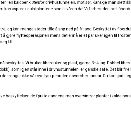
nter i en kaldbenk
utenfor
drivhustunnelen, mot sør. Kanskje man slett ik
 kan «spare» salatplantene sine til våren da! Vi forbereder jord, fiberd
ntre, og kan mange steder tåle å snø ned på friland. Beskyttet av fiberdu
urt å gjøre flytteoperasjonen mens det ennå er et par uker igjen til frosten
eg litt.
 må beskyttes. Vi bruker fiberduker og plast, gjerne 3–4 lag. Dobbel fibe
k), som igjen står inne i drivhustunnelen, er ganske safe. Det blir fire l
 de trenger ikke så mye lys i perioden november-januar. Du kan godt le
rive beskyttelsen de første gangene man overvintrer planter i kalde nors