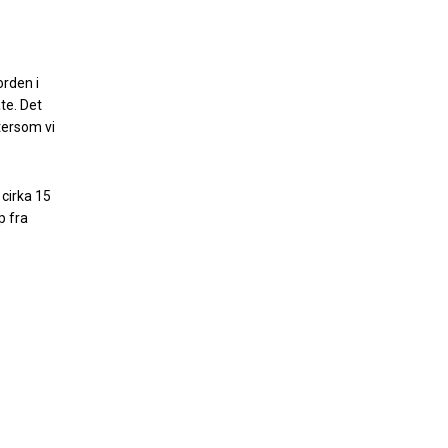
orden i
te. Det
tersom vi
 cirka 15
p fra