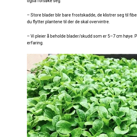
også forsøke seg.
– Store blader blir bare frostskadde, de klistrer seg til f
du flytter plantene til der de skal overvintre.
– Vi pleier å beholde blader/skudd som er 5–7 cm høye. Pla
erfaring.