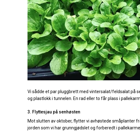
Vi sådde et par pluggbrett med vintersalat/feldsalat på s
og plastlokk i tunnelen. En rad eller to får plass i pallek
3. Flyttesjau på senhøsten
Mot slutten av oktober, flytter vi avhøstede småplanter fr
jorden som vi har grunngjødslet og forberedt i pallekarme