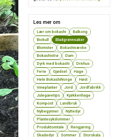
Les mer om
Lær om bokashi
Balkong
Biokull
Bladgrønnsaker
Blomster
Bokashivæske
Bokashistrø
Dam
Dyrk med bokashi
Drivhus
Ferie
Gjødsel
Hage
Hele BokashiNorge
Høst
Inneplanter
Jord
Jordfabrikk
Julegavetips
Kjøkkenhage
Kompost
Landbruk
Nybegynner
Nyttedyr
Plantesykdommer
Produktomtale
Rengjøring
Skadedyr
Sommer
Storskala