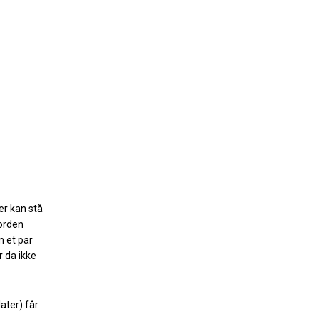
er kan stå
jorden
m et par
 da ikke
ater) får