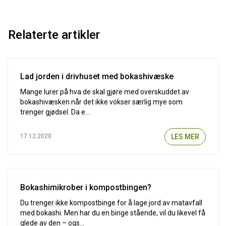
Relaterte artikler
Lad jorden i drivhuset med bokashivæske
Mange lurer på hva de skal gjøre med overskuddet av
bokashivæsken når det ikke vokser særlig mye som
trenger gjødsel. Da e...
LES MER
17.12.2020
Bokashimikrober i kompostbingen?
Du trenger ikke kompostbinge for å lage jord av matavfall
med bokashi. Men har du en binge stående, vil du likevel få
glede av den – ogs...