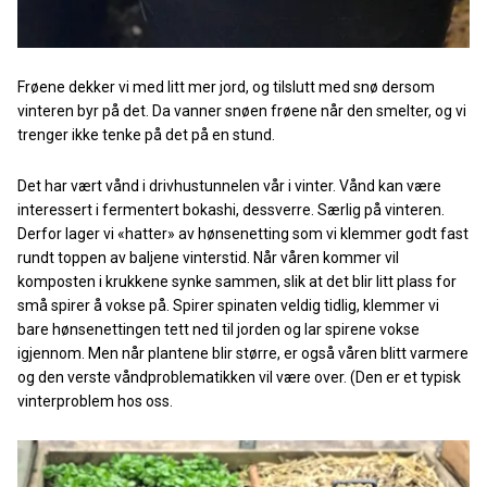
Frøene dekker vi med litt mer jord, og tilslutt med snø dersom
vinteren byr på det. Da vanner snøen frøene når den smelter, og vi
trenger ikke tenke på det på en stund.
Det har vært vånd i drivhustunnelen vår i vinter. Vånd kan være
interessert i fermentert bokashi, dessverre. Særlig på vinteren.
Derfor lager vi «hatter» av hønsenetting som vi klemmer godt fast
rundt toppen av baljene vinterstid. Når våren kommer vil
komposten i krukkene synke sammen, slik at det blir litt plass for
små spirer å vokse på. Spirer spinaten veldig tidlig, klemmer vi
bare hønsenettingen tett ned til jorden og lar spirene vokse
igjennom. Men når plantene blir større, er også våren blitt varmere
og den verste våndproblematikken vil være over. (Den er et typisk
vinterproblem hos oss.