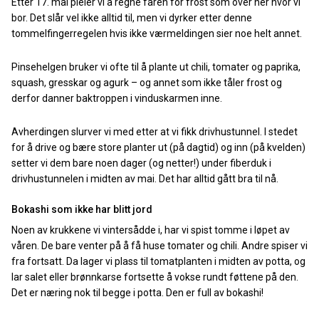
Etter 17. mai pleier vi å regne faren for frost som over her hvor vi
bor. Det slår vel ikke alltid til, men vi dyrker etter denne
tommelfingerregelen hvis ikke værmeldingen sier noe helt annet.
Pinsehelgen bruker vi ofte til å plante ut chili, tomater og paprika,
squash, gresskar og agurk – og annet som ikke tåler frost og
derfor danner baktroppen i vinduskarmen inne.
Avherdingen slurver vi med etter at vi fikk drivhustunnel. I stedet
for å drive og bære store planter ut (på dagtid) og inn (på kvelden)
setter vi dem bare noen dager (og netter!) under fiberduk i
drivhustunnelen i midten av mai. Det har alltid gått bra til nå.
Bokashi som ikke har blitt jord
Noen av krukkene vi vintersådde i, har vi spist tomme i løpet av
våren. De bare venter på å få huse tomater og chili. Andre spiser vi
fra fortsatt. Da lager vi plass til tomatplanten i midten av potta, og
lar salet eller brønnkarse fortsette å vokse rundt føttene på den.
Det er næring nok til begge i potta. Den er full av bokashi!