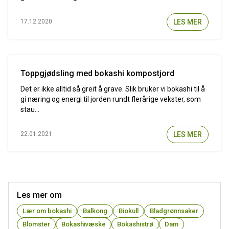
LES MER
17.12.2020
Toppgjødsling med bokashi kompostjord
Det er ikke alltid så greit å grave. Slik bruker vi bokashi til å
gi næring og energi til jorden rundt flerårige vekster, som
stau...
LES MER
22.01.2021
Les mer om
Lær om bokashi
Balkong
Biokull
Bladgrønnsaker
Blomster
Bokashivæske
Bokashistrø
Dam