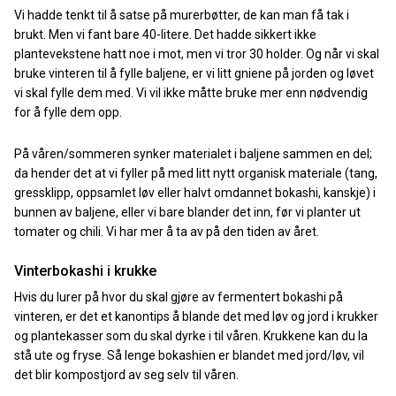
Vi hadde tenkt til å satse på murerbøtter, de kan man få tak i
brukt. Men vi fant bare 40-litere. Det hadde sikkert ikke
plantevekstene hatt noe i mot, men vi tror 30 holder. Og når vi skal
bruke vinteren til å fylle baljene, er vi litt gniene på jorden og løvet
vi skal fylle dem med. Vi vil ikke måtte bruke mer enn nødvendig
for å fylle dem opp.
På våren/sommeren synker materialet i baljene sammen en del;
da hender det at vi fyller på med litt nytt organisk materiale (tang,
gressklipp, oppsamlet løv eller halvt omdannet bokashi, kanskje) i
bunnen av baljene, eller vi bare blander det inn, før vi planter ut
tomater og chili. Vi har mer å ta av på den tiden av året.
Vinterbokashi i krukke
Hvis du lurer på hvor du skal gjøre av fermentert bokashi på
vinteren, er det et kanontips å blande det med løv og jord i krukker
og plantekasser som du skal dyrke i til våren. Krukkene kan du la
stå ute og fryse. Så lenge bokashien er blandet med jord/løv, vil
det blir kompostjord av seg selv til våren.