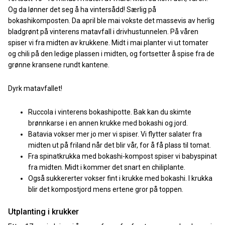
Og da lønner det seg å ha vintersådd! Særlig på
bokashikomposten. Da april ble mai vokste det massevis av herlig
bladgrønt på vinterens matavfall i drivhustunnelen. På våren
spiser vi fra midten av krukkene. Midt i mai planter vi ut tomater
og chili på den ledige plassen i midten, og fortsetter å spise fra de
grønne kransene rundt kantene.
Dyrk matavfallet!
Ruccola i vinterens bokashipotte. Bak kan du skimte
brønnkarse i en annen krukke med bokashi og jord.
Batavia vokser mer jo mer vi spiser. Vi flytter salater fra
midten ut på friland når det blir vår, for å få plass til tomat.
Fra spinatkrukka med bokashi-kompost spiser vi babyspinat
fra midten. Midt i kommer det snart en chiliplante.
Også sukkererter vokser fint i krukke med bokashi. I krukka
blir det kompostjord mens ertene gror på toppen.
Utplanting i krukker