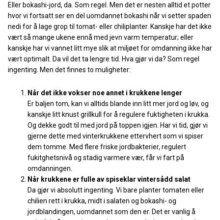
Eller bokashi-jord, da. Som regel. Men det er nesten alltid et potter
hvor vi fortsatt ser en del uomdannet bokashi når vi setter spaden
nedi for å lage grop til tomat- eller chiliplanter. Kanskje har det ikke
vært så mange ukene ennå med jevn varm temperatur; eller
kanskje har vi vannet litt mye slik at miljøet for omdanning ikke har
vært optimalt. Da vil det ta lengre tid. Hva gjør vi da? Som regel
ingenting. Men det finnes to muligheter:
Når det ikke vokser noe annet i krukkene lenger
Er baljen tom, kan vi alltids blande inn litt mer jord og løv, og
kanskje litt knust grillkull for å regulere fuktigheten i krukka.
Og dekke godt til med jord på toppen igjen. Har vi tid, gjør vi
gjerne dette med vinterkrukkene ettervhert som vi spiser
dem tomme. Med flere friske jordbakterier, regulert
fukitghetsnivå og stadig varmere vær, får vi fart på
omdanningen.
Når krukkene er fulle av spiseklar vintersådd salat
Da gjør vi absolutt ingenting. Vi bare planter tomaten eller
chilien rett i krukka, midt i salaten og bokashi- og
jordblandingen, uomdannet som den er. Det er vanlig å