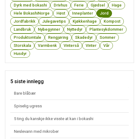
Dyrk med bokashi
Drivhus
Ferie
Gjødsel
Hage
Hele BokashiNorge
Høst
Inneplanter
Jord
Jordfabrikk
Julegavetips
Kjøkkenhage
Kompost
Landbruk
Nybegynner
Nyttedyr
Plantesykdommer
Produktomtale
Rengjøring
Skadedyr
Sommer
Storskala
Varmbenk
Vinterså
Vinter
Vår
Husdyr
5 siste innlegg
Bare blåbær
Spiselig ugress
5 ting du kanskje ikke visste at kan i bokashi
Neslevann med mikrober