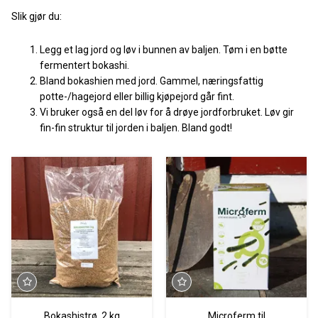
Slik gjør du:
Legg et lag jord og løv i bunnen av baljen. Tøm i en bøtte
fermentert bokashi.
Bland bokashien med jord. Gammel, næringsfattig
potte-/hagejord eller billig kjøpejord går fint.
Vi bruker også en del løv for å drøye jordforbruket. Løv gir
fin-fin struktur til jorden i baljen. Bland godt!
Bokashistrø, 2 kg
Microferm til