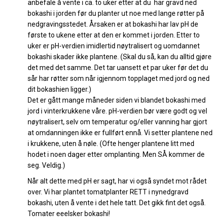
anbefale å vente i ca. to uker etter at du har gravd ned
bokashi i jorden før du planter ut noe med lange røtter på
nedgravingsstedet. Årsaken er at bokashi har lav pH de
første to ukene etter at den er kommet i jorden. Etter to
uker er pH-verdien imidlertid nøytralisert og uomdannet
bokashi skader ikke plantene. (Skal du så, kan du alltid gjøre
det med det samme. Det tar uansett et par uker før det du
sår har røtter som når igjennom topplaget med jord og ned
dit bokashien ligger.)
Det er gått mange måneder siden vi blandet bokashi med
jord i vinterkrukkene våre. pH-verdien bør være godt og vel
nøytralisert, selv om temperatur og/eller vanning har gjort
at omdanningen ikke er fullført ennå. Vi setter plantene ned
i krukkene, uten å nøle. (Ofte henger plantene litt med
hodet i noen dager etter omplanting. Men SÅ kommer de
seg. Veldig.)
Når alt dette med pH er sagt, har vi også syndet mot rådet
over. Vi har plantet tomatplanter RETT i nynedgravd
bokashi, uten å vente i det hele tatt. Det gikk fint det også.
Tomater eeelsker bokashi!