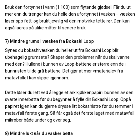
Bruk den fortynnet i vann (1:100) som flytende gjødsel. Får du ut
mer enn du trenger kan du helle den ufortynnet i vasken – væsken
løser opp fett, og brukt jevnlig vil den motvirke tette rør. Den kan
også lagres på ulike måter til senere bruk.
7) Mindre grums i væsken fra Bokashi Loop
Synes du bokashivæsken du heller ut fra Bokashi Loop blir
ubehagelig grumsete? Skaper den problemer når du skal vanne
med den? Hullene i bunnen av Loop-bøttene er større enn de i
bunnristen til de grå bøttene. Det gjør at mer «materiale» fra
matavfallet kan slippe igjennom.
Dette løser du lett ved å legge et ark kjøkkenpapir i bunnen av den
svarte innerbøtta før du begynner å fylle din Bokashi Loop. Oppå
papiret igjen kan du gjerne drysse litt bokashistrø før du tømmer i
matavfall første gang. Så får også det første laget med matavfall
mikrober både under og over seg.
8) Mindre lukt når du vasker bøtta