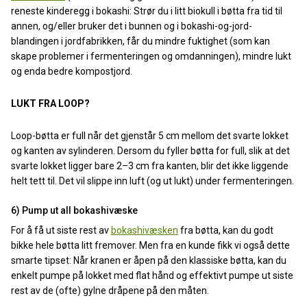
reneste kinderegg i bokashi: Strør du i litt biokull i bøtta fra tid til
annen, og/eller bruker det i bunnen og i bokashi-og-jord-
blandingen i jordfabrikken, får du mindre fuktighet (som kan
skape problemer i fermenteringen og omdanningen), mindre lukt
og enda bedre kompostjord.
LUKT FRA LOOP?
Loop-bøtta er full når det gjenstår 5 cm mellom det svarte lokket
og kanten av sylinderen. Dersom du fyller bøtta for full, slik at det
svarte lokket ligger bare 2–3 cm fra kanten, blir det ikke liggende
helt tett til. Det vil slippe inn luft (og ut lukt) under fermenteringen.
6) Pump ut all bokashivæske
For å få ut siste rest av
bokashivæsken
fra bøtta, kan du godt
bikke hele bøtta litt fremover. Men fra en kunde fikk vi også dette
smarte tipset: Når kranen er åpen på den klassiske bøtta, kan du
enkelt pumpe på lokket med flat hånd og effektivt pumpe ut siste
rest av de (ofte) gylne dråpene på den måten.