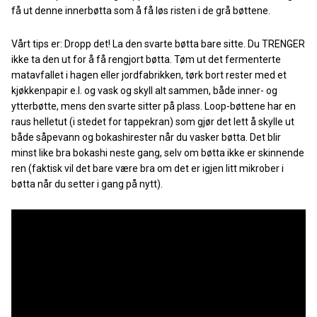
få ut denne innerbøtta som å få løs risten i de grå bøttene.
Vårt tips er: Dropp det! La den svarte bøtta bare sitte. Du TRENGER
ikke ta den ut for å få rengjort bøtta. Tøm ut det fermenterte
matavfallet i hagen eller jordfabrikken, tørk bort rester med et
kjøkkenpapir e.l. og vask og skyll alt sammen, både inner- og
ytterbøtte, mens den svarte sitter på plass. Loop-bøttene har en
raus helletut (i stedet for tappekran) som gjør det lett å skylle ut
både såpevann og bokashirester når du vasker bøtta. Det blir
minst like bra bokashi neste gang, selv om bøtta ikke er skinnende
ren (faktisk vil det bare være bra om det er igjen litt mikrober i
bøtta når du setter i gang på nytt).