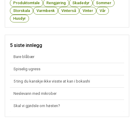
Produktomtale
Rengjøring
Skadedyr
Sommer
Storskala
Varmbenk
Vinterså
Vinter
Vår
Husdyr
5 siste innlegg
Bare blåbær
Spiselig ugress
5 ting du kanskje ikke visste at kan i bokashi
Neslevann med mikrober
Skal vi gjødsle om høsten?