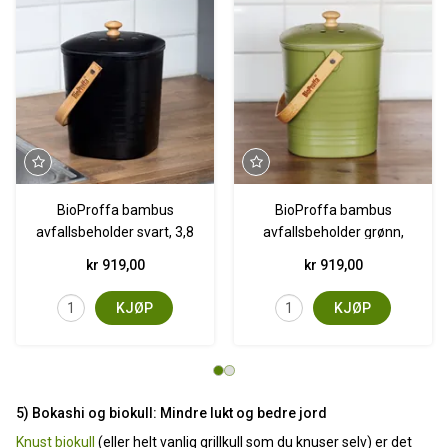
BioProffa bambus
BioProffa bambus
avfallsbeholder svart, 3,8
avfallsbeholder grønn,
L
3,8 L
kr 919,00
kr 919,00
KJØP
KJØP
5) Bokashi og biokull: Mindre lukt og bedre jord
Knust biokull
(eller helt vanlig grillkull som du knuser selv) er det