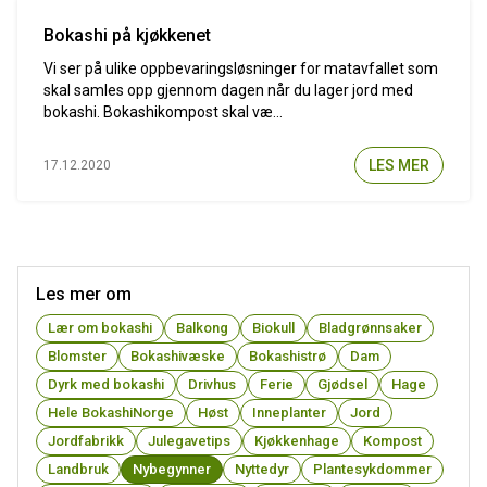
Bokashi på kjøkkenet
Vi ser på ulike oppbevaringsløsninger for matavfallet som
skal samles opp gjennom dagen når du lager jord med
bokashi. Bokashikompost skal væ...
LES MER
17.12.2020
Les mer om
Lær om bokashi
Balkong
Biokull
Bladgrønnsaker
Blomster
Bokashivæske
Bokashistrø
Dam
Dyrk med bokashi
Drivhus
Ferie
Gjødsel
Hage
Hele BokashiNorge
Høst
Inneplanter
Jord
Jordfabrikk
Julegavetips
Kjøkkenhage
Kompost
Landbruk
Nybegynner
Nyttedyr
Plantesykdommer