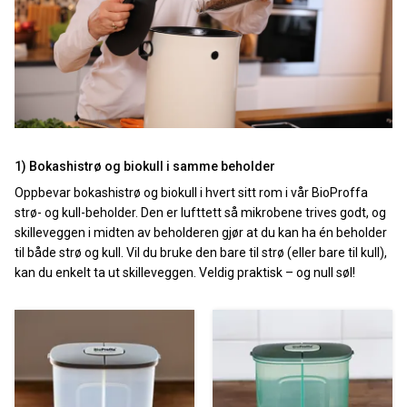
1) Bokashistrø og biokull i samme beholder
Oppbevar bokashistrø og biokull i hvert sitt rom i vår BioProffa
strø- og kull-beholder. Den er lufttett så mikrobene trives godt, og
skilleveggen i midten av beholderen gjør at du kan ha én beholder
til både strø og kull. Vil du bruke den bare til strø (eller bare til kull),
kan du enkelt ta ut skilleveggen. Veldig praktisk – og null søl!