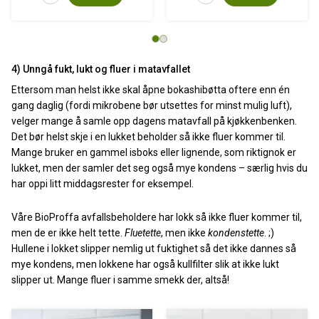
4) Unngå fukt, lukt og fluer i matavfallet
Ettersom man helst ikke skal åpne bokashibøtta oftere enn én
gang daglig (fordi mikrobene bør utsettes for minst mulig luft),
velger mange å samle opp dagens matavfall på kjøkkenbenken.
Det bør helst skje i en lukket beholder så ikke fluer kommer til.
Mange bruker en gammel isboks eller lignende, som riktignok er
lukket, men der samler det seg også mye kondens – særlig hvis du
har oppi litt middagsrester for eksempel.
Våre BioProffa avfallsbeholdere har lokk så ikke fluer kommer til,
men de er ikke helt tette.
Fluetette
, men ikke
kondenstette
. ;)
Hullene i lokket slipper nemlig ut fuktighet så det ikke dannes så
mye kondens, men lokkene har også kullfilter slik at ikke lukt
slipper ut. Mange fluer i samme smekk der, altså!