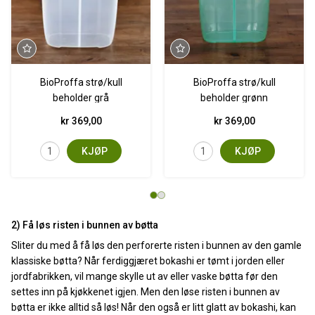
BioProffa strø/kull
BioProffa strø/kull
beholder grå
beholder grønn
kr 369,00
kr 369,00
KJØP
KJØP
2) Få løs risten i bunnen av bøtta
Sliter du med å få løs den perforerte risten i bunnen av den gamle
klassiske bøtta? Når ferdiggjæret bokashi er tømt i jorden eller
jordfabrikken, vil mange skylle ut av eller vaske bøtta før den
settes inn på kjøkkenet igjen. Men den løse risten i bunnen av
bøtta er ikke alltid så løs! Når den også er litt glatt av bokashi, kan