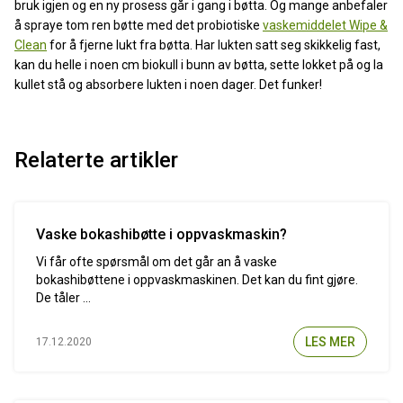
bruk igjen og en ny prosess går i gang i bøtta. Og mange anbefaler
å spraye tom ren bøtte med det probiotiske
vaskemiddelet Wipe &
Clean
for å fjerne lukt fra bøtta. Har lukten satt seg skikkelig fast,
kan du helle i noen cm biokull i bunn av bøtta, sette lokket på og la
kullet stå og absorbere lukten i noen dager. Det funker!
Relaterte artikler
Vaske bokashibøtte i oppvaskmaskin?
Vi får ofte spørsmål om det går an å vaske
bokashibøttene i oppvaskmaskinen. Det kan du fint gjøre.
De tåler ...
LES MER
17.12.2020