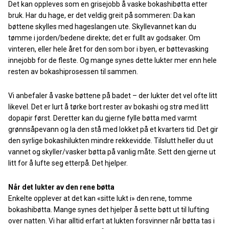
Det kan oppleves som en grisejobb å vaske bokashibøtta etter
bruk. Har du hage, er det veldig greit på sommeren: Da kan
bøttene skylles med hageslangen ute. Skyllevannet kan du
tømme i jorden/bedene direkte; det er fullt av godsaker. Om
vinteren, eller hele året for den som bor i byen, er bøttevasking
innejobb for de fleste. Og mange synes dette lukter mer enn hele
resten av bokashiprosessen til sammen.
Vi anbefaler å vaske bøttene på badet – der lukter det vel ofte litt
likevel. Det er lurt å tørke bort rester av bokashi og strø med litt
dopapir først. Deretter kan du gjerne fylle bøtta med varmt
grønnsåpevann og la den stå med lokket på et kvarters tid. Det gir
den syrlige bokashilukten mindre rekkevidde. Tilslutt heller du ut
vannet og skyller/vasker bøtta på vanlig måte. Sett den gjerne ut
litt for å lufte seg etterpå. Det hjelper.
Når det lukter av den rene bøtta
Enkelte opplever at det kan «sitte lukt i» den rene, tomme
bokashibøtta. Mange synes det hjelper å sette bøtt ut til lufting
over natten. Vi har alltid erfart at lukten forsvinner når bøtta tas i