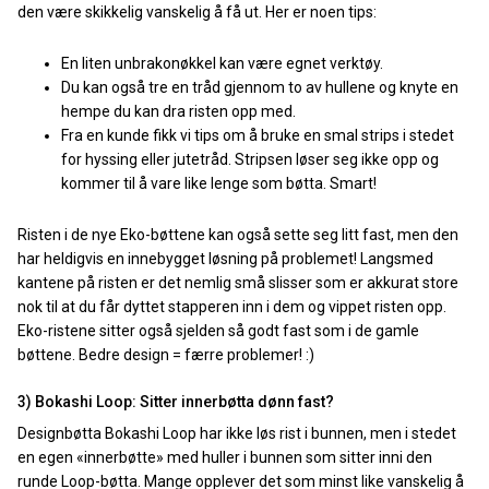
den være skikkelig vanskelig å få ut. Her er noen tips:
En liten unbrakonøkkel kan være egnet verktøy.
Du kan også tre en tråd gjennom to av hullene og knyte en
hempe du kan dra risten opp med.
Fra en kunde fikk vi tips om å bruke en smal strips i stedet
for hyssing eller jutetråd. Stripsen løser seg ikke opp og
kommer til å vare like lenge som bøtta. Smart!
Risten i de nye Eko-bøttene kan også sette seg litt fast, men den
har heldigvis en innebygget løsning på problemet! Langsmed
kantene på risten er det nemlig små slisser som er akkurat store
nok til at du får dyttet stapperen inn i dem og vippet risten opp.
Eko-ristene sitter også sjelden så godt fast som i de gamle
bøttene. Bedre design = færre problemer! :)
3) Bokashi Loop: Sitter innerbøtta dønn fast?
Designbøtta Bokashi Loop har ikke løs rist i bunnen, men i stedet
en egen «innerbøtte» med huller i bunnen som sitter inni den
runde Loop-bøtta. Mange opplever det som minst like vanskelig å