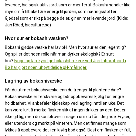
levende, biologisk aktiv jord, som er mer fertil. Bokashi handler like
mye om å tilbakeføre energi til jorden, som næringsstoffer.
Gjødsel som er rikt på begge deler, gir en mer levende jord. (Kilde:
Jan Röed, bioculture.se)
Hvor sur er bokashivæsken?
Bokashi gjødselvæske har lav pH. Men hvor sur er den, egentlig?
Og spiller det noen rolle når man dyrker økologisk? Er surt
bra?
Ivrige og lab-kyndige bokashibrukere ved Jordlaboratoriet i
Bø har gjort noen uhøytidelige pH-målinger.
Lagring av bokashivæske
Får du ut mer bokashivæske enn du trenger til plantene dine?
Bokashivæske er ferskvare og bør oppbevares kjølig for lengre
holdbarhet. Vi anbefaler kjøleskap ved lagring inntil en uke. Det
kan være lurt å merke flasken slik at ingen drikker av den. Det er
ikke giftig, men du kan bli uvel i magen om du får i deg noe. Fryser,
eller utendørs og mørkt på vinteren. Men det finnes mange som
lykkes å oppbevare det i en kjølig bod også. Best om flasken er full,