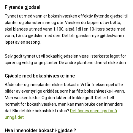
Flytende gjødsel
Tynnet ut med vann er bokashivæsken effektiv flytende gjødsel til
planter og blomster inne og ute. Væsken du tapper ut av bøtta,
skal blandes ut med vann 1:100, altså 1dl i en 10-liters bøtte med
vann, før du gjødsler med den. Det blir ganske mye gjødeslvann i
løpet av en sesong.
Selv godt tynnet ut vil bokashigjødselen være i sterkeste laget for
spirer og veldig unge planter. De andre plantene dine vil elske den.
Gjødsle med bokashivæske inne
Både ute- og inneplanter elsker bokashi. Vi får fr eksempel ofte
bilder av eventyrlige orkidéer, som har fått bokashivæske-i-vann.
Men væsken lukter. Og den lukter ofte ikke godt. Det er helt
normalt for bokashivæsken, men kan man bruke den innendørs
da? Blir det ikke bokashilukt i stua?
Det finnes noen tips for å
unngå det.
Hva inneholder bokashi-gjødsel?