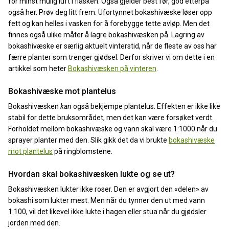
for minst mulig luft i flasken. Også gjelder best før, god etterpå
også her. Prøv deg litt frem. Ufortynnet bokashivæske løser opp
fett og kan helles i vasken for å forebygge tette avløp. Men det
finnes også ulike måter å lagre bokashivæsken på. Lagring av
bokashivæske er særlig aktuelt vinterstid, når de fleste av oss har
færre planter som trenger gjødsel. Derfor skriver vi om dette i en
artikkel som heter
Bokashivæsken på vinteren
.
Bokashivæske mot plantelus
Bokashivæsken
kan
også bekjempe plantelus. Effekten er ikke like
stabil for dette bruksområdet, men det kan være forsøket verdt.
Forholdet mellom bokashivæske og vann skal være 1:1000 når du
sprayer planter med den. Slik gikk det da vi brukte
bokashivæske
mot plantelus
på ringblomstene.
Hvordan skal bokashivæsken lukte og se ut?
Bokashivæsken lukter ikke roser. Den er avgjort den «delen» av
bokashi som lukter mest. Men når du tynner den ut med vann
1:100, vil det likevel ikke lukte i hagen eller stua når du gjødsler
jorden med den.