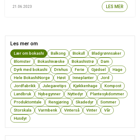
LES MER
21.06.2023
Les mer om
Lær om bokashi
Balkong
Biokull
Bladgrønnsaker
Blomster
Bokashivæske
Bokashistrø
Dam
Dyrk med bokashi
Drivhus
Ferie
Gjødsel
Hage
Hele BokashiNorge
Høst
Inneplanter
Jord
Jordfabrikk
Julegavetips
Kjøkkenhage
Kompost
Landbruk
Nybegynner
Nyttedyr
Plantesykdommer
Produktomtale
Rengjøring
Skadedyr
Sommer
Storskala
Varmbenk
Vinterså
Vinter
Vår
Husdyr