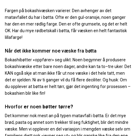
Fargen på bokashivæsken varierer. Den avhenger av det
matavfallet du har i bøtta. Ofte er den gul-oransje, noen ganger
har den en mer rødlig farge. Den er ofte grumsete, og det er helt
OK. Har du mye rødbetskall i bøtta, får væsken en helt fantastisk
lillafarge!
Når det ikke kommer noe væske fra bøtta
Bokashibøtter «oppfører» seg ulikt. Noen begynner å produsere
bokashivæske etter bare noen dager, andre kan ta to–tre uker. Det
KAN også skje at man ikke får ut noe væske i det hele tatt, men
det er sjelden. Ni av ti ganger vil du få flere deciliter. Og husk: Om
du opplever at bøtta er helt tørr, gjør det ingenting for prosessen –
bokashien blir like fin!
Hvorfor
er
noen
bøtter tørre?
Det kommer nok mest an på typen matavfall i bøtta. Er det mye
brød, pasta og annet som trekker til seg fuktighet, blir det mindre
væske. Men vi opplever en del variasjon i mengden væske selv om
familiens diett nok «jevner seg ut» og blir ganske like fra den ene