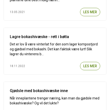
plantene dine best mulig nærin...
LES MER
13.05.2021
Lagre bokashivæske - rett i bøtta
Det er lov å være vinterlat for den som lager kompostjord
og gjødsel med bokashi. Det kan faktisk være lurt! Slik
lagrer du vinterens b...
LES MER
18.11.2022
Gjødsle med bokashivæske inne
Når inneplantene trenger næring, kan man da gjødsle med
bokashivæske? Og vil det lukte?