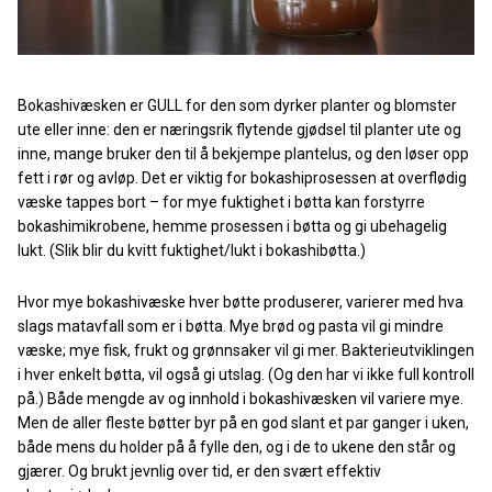
Bokashivæsken er GULL for den som dyrker planter og blomster
ute eller inne: den er næringsrik flytende gjødsel til planter ute og
inne, mange bruker den til å bekjempe plantelus, og den løser opp
fett i rør og avløp. Det er viktig for bokashiprosessen at overflødig
væske tappes bort – for mye fuktighet i bøtta kan forstyrre
bokashimikrobene, hemme prosessen i bøtta og gi ubehagelig
lukt. (Slik blir du kvitt fuktighet/lukt i bokashibøtta.)
Hvor mye bokashivæske hver bøtte produserer, varierer med hva
slags matavfall som er i bøtta. Mye brød og pasta vil gi mindre
væske; mye fisk, frukt og grønnsaker vil gi mer. Bakterieutviklingen
i hver enkelt bøtta, vil også gi utslag. (Og den har vi ikke full kontroll
på.) Både mengde av og innhold i bokashivæsken vil variere mye.
Men de aller fleste bøtter byr på en god slant et par ganger i uken,
både mens du holder på å fylle den, og i de to ukene den står og
gjærer. Og brukt jevnlig over tid, er den svært effektiv