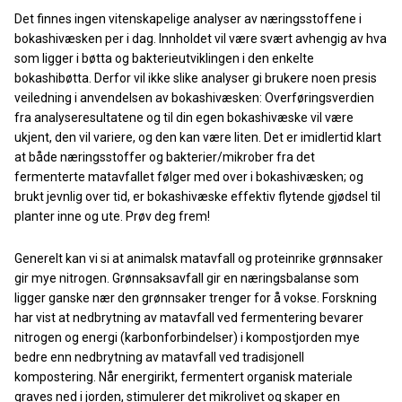
Det finnes ingen vitenskapelige analyser av næringsstoffene i
bokashivæsken per i dag. Innholdet vil være svært avhengig av hva
som ligger i bøtta og bakterieutviklingen i den enkelte
bokashibøtta. Derfor vil ikke slike analyser gi brukere noen presis
veiledning i anvendelsen av bokashivæsken: Overføringsverdien
fra analyseresultatene og til din egen bokashivæske vil være
ukjent, den vil variere, og den kan være liten. Det er imidlertid klart
at både næringsstoffer og bakterier/mikrober fra det
fermenterte matavfallet følger med over i bokashivæsken; og
brukt jevnlig over tid, er bokashivæske effektiv flytende gjødsel til
planter inne og ute. Prøv deg frem!
Generelt kan vi si at animalsk matavfall og proteinrike grønnsaker
gir mye nitrogen. Grønnsaksavfall gir en næringsbalanse som
ligger ganske nær den grønnsaker trenger for å vokse. Forskning
har vist at nedbrytning av matavfall ved fermentering bevarer
nitrogen og energi (karbonforbindelser) i kompostjorden mye
bedre enn nedbrytning av matavfall ved tradisjonell
kompostering. Når energirikt, fermentert organisk materiale
graves ned i jorden, stimulerer det mikrolivet og skaper en