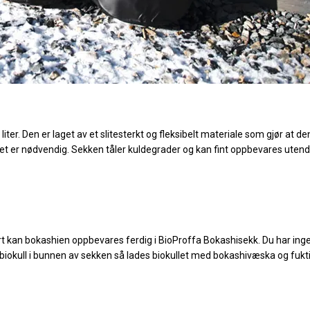
 liter. Den er laget av et slitesterkt og fleksibelt materiale som gjør at de
t er nødvendig. Sekken tåler kuldegrader og kan fint oppbevares uten
rt kan bokashien oppbevares ferdig i BioProffa Bokashisekk. Du har ing
biokull i bunnen av sekken så lades biokullet med bokashivæska og fuk