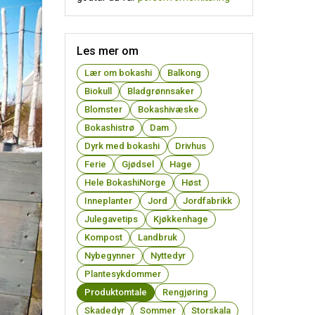
Les mer om
Lær om bokashi
Balkong
Biokull
Bladgrønnsaker
Blomster
Bokashivæske
Bokashistrø
Dam
Dyrk med bokashi
Drivhus
Ferie
Gjødsel
Hage
Hele BokashiNorge
Høst
Inneplanter
Jord
Jordfabrikk
Julegavetips
Kjøkkenhage
Kompost
Landbruk
Nybegynner
Nyttedyr
Plantesykdommer
Produktomtale
Rengjøring
Skadedyr
Sommer
Storskala