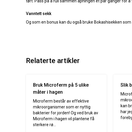
tørt. Pass på å rull sammen åpningen et par ganger for å f
Vanntett sekk
Og som en bonus kan du også bruke Bokashisekken som en 
Relaterte artikler
Bruk Microferm på 5 ulike
Slik 
måter i hagen
Micro
mikroo
Microferm består av effektive
kan br
mikroorganismer som er nyttig
har je
bakterier for jorden! Og ved bruk av
foreby
Microferm i hagen vil plantene få
sterkere rø...