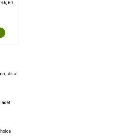
ekk, 60
n, slik at
 ladet
 holde