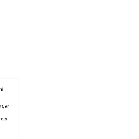
hi
t, er
rets