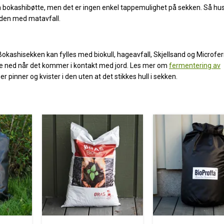
okashibøtte, men det er ingen enkel tappemulighet på sekken. Så hus
e den med matavfall.
okashisekken kan fylles med biokull, hageavfall, Skjellsand og Microfe
ere ned når det kommer i kontakt med jord. Les mer om
fermentering av
er pinner og kvister i den uten at det stikkes hull i sekken.