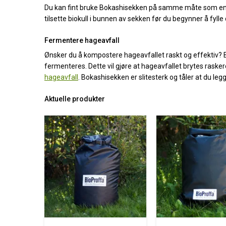
Du kan fint bruke Bokashisekken på samme måte som en b
tilsette biokull i bunnen av sekken før du begynner å fyll
Fermentere hageavfall
Ønsker du å kompostere hageavfallet raskt og effektiv? B
fermenteres. Dette vil gjøre at hageavfallet brytes rask
hageavfall
. Bokashisekken er slitesterk og tåler at du legg
Aktuelle produkter