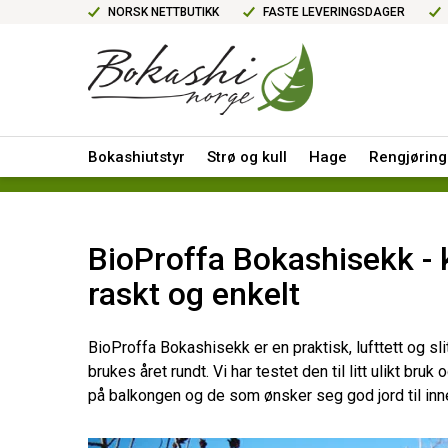
NORSK NETTBUTIKK
FASTE LEVERINGSDAGER
Bokashiutstyr
Strø og kull
Hage
Rengjøring
BioProffa Bokashisekk - 
raskt og enkelt
BioProffa Bokashisekk er en praktisk, lufttett og 
brukes året rundt. Vi har testet den til litt ulikt b
på balkongen og de som ønsker seg god jord til inne