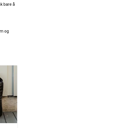
k bare å
rm og