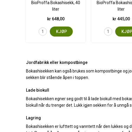
BioProffa Bokashisekk, 40
BioProffa Bokashis
liter
liter
kr 648,00
kr 445,00
KJØP
KJØ
Jordfabrikk eller kompostbinge
Bokashisekken kan også brukes som kompostbinge og jordfab
sekken blir stående åpen i toppen.
Lade biokull
Bokashisekken egner seg godt til å lade biokull med bokash
biokull når du trenger det. Lukk igjen sekken for å unn
Lagring
Bokashisekken er lufttett og vanntett når den lukkes og