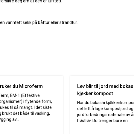
orsikre deg om at den er lufttett.
vanntett sekk på båttur eller strandtur.
bruker du Microferm
Løv blir til jord med bokas
kjøkkenkompost
ferm, EM-1 (Effektive
rganismer) i flytende form,
Har du bokashi kjøkkenkompos
ukes til så mangt. I det siste
det lett å lage kompostjord og
g brukt det både til vasking,
jordforbedringsmateriale av å
gging av...
høstløv. Du trenger bare en ...