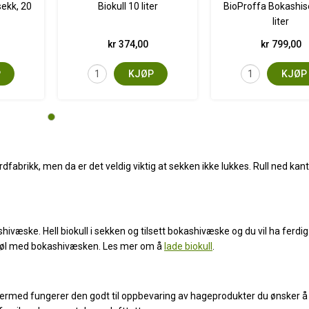
ekk, 20
Biokull 10 liter
BioProffa Bokashis
liter
kr 374,00
kr 799,00
P
KJØP
KJØP
rikk, men da er det veldig viktig at sekken ikke lukkes. Rull ned kante
ivæske. Hell biokull i sekken og tilsett bokashivæske og du vil ha ferdig
gå søl med bokashivæsken. Les mer om å
lade biokull
.
 dermed fungerer den godt til oppbevaring av hageprodukter du ønsker å