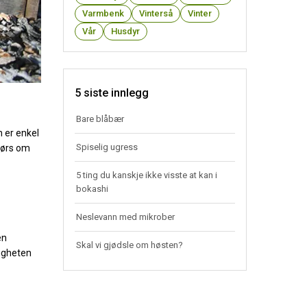
Varmbenk
Vinterså
Vinter
Vår
Husdyr
5 siste innlegg
Bare blåbær
n er enkel
Spiselig ugress
dørs om
5 ting du kanskje ikke visste at kan i
bokashi
Neslevann med mikrober
en
Skal vi gjødsle om høsten?
tigheten