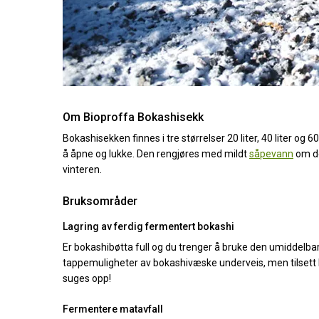
Om Bioproffa Bokashisekk
Bokashisekken finnes i tre størrelser 20 liter, 40 liter og 60
å åpne og lukke. Den rengjøres med mildt
såpevann
om de
vinteren.
Bruksområder
Lagring av ferdig fermentert bokashi
Er bokashibøtta full og du trenger å bruke den umiddelba
tappemuligheter av bokashivæske underveis, men tilsett 
suges opp!
Fermentere matavfall