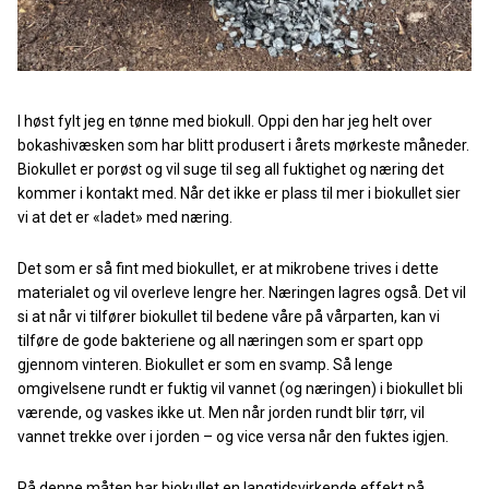
I høst fylt jeg en tønne med biokull. Oppi den har jeg helt over
bokashivæsken som har blitt produsert i årets mørkeste måneder.
Biokullet er porøst og vil suge til seg all fuktighet og næring det
kommer i kontakt med. Når det ikke er plass til mer i biokullet sier
vi at det er «ladet» med næring.
Det som er så fint med biokullet, er at mikrobene trives i dette
materialet og vil overleve lengre her. Næringen lagres også. Det vil
si at når vi tilfører biokullet til bedene våre på vårparten, kan vi
tilføre de gode bakteriene og all næringen som er spart opp
gjennom vinteren. Biokullet er som en svamp. Så lenge
omgivelsene rundt er fuktig vil vannet (og næringen) i biokullet bli
værende, og vaskes ikke ut. Men når jorden rundt blir tørr, vil
vannet trekke over i jorden – og vice versa når den fuktes igjen.
På denne måten har biokullet en langtidsvirkende effekt på