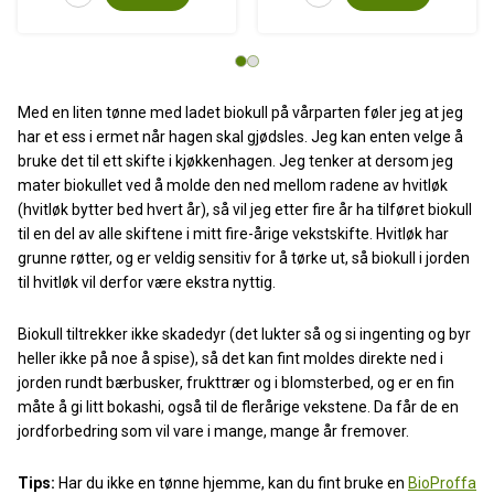
Med en liten tønne med ladet biokull på vårparten føler jeg at jeg
har et ess i ermet når hagen skal gjødsles. Jeg kan enten velge å
bruke det til ett skifte i kjøkkenhagen. Jeg tenker at dersom jeg
mater biokullet ved å molde den ned mellom radene av hvitløk
(hvitløk bytter bed hvert år), så vil jeg etter fire år ha tilføret biokull
til en del av alle skiftene i mitt fire-årige vekstskifte. Hvitløk har
grunne røtter, og er veldig sensitiv for å tørke ut, så biokull i jorden
til hvitløk vil derfor være ekstra nyttig.
Biokull tiltrekker ikke skadedyr (det lukter så og si ingenting og byr
heller ikke på noe å spise), så det kan fint moldes direkte ned i
jorden rundt bærbusker, frukttrær og i blomsterbed, og er en fin
måte å gi litt bokashi, også til de flerårige vekstene. Da får de en
jordforbedring som vil vare i mange, mange år fremover.
Tips:
Har du ikke en tønne hjemme, kan du fint bruke en
BioProffa