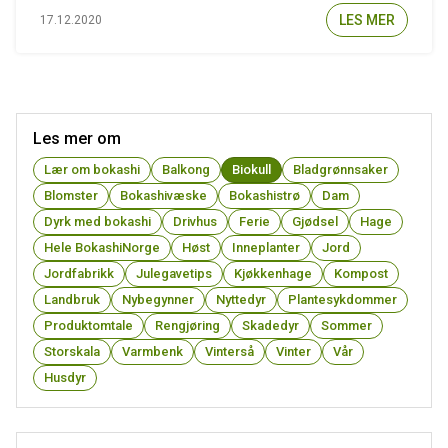
LES MER
17.12.2020
Les mer om
Lær om bokashi
Balkong
Biokull
Bladgrønnsaker
Blomster
Bokashivæske
Bokashistrø
Dam
Dyrk med bokashi
Drivhus
Ferie
Gjødsel
Hage
Hele BokashiNorge
Høst
Inneplanter
Jord
Jordfabrikk
Julegavetips
Kjøkkenhage
Kompost
Landbruk
Nybegynner
Nyttedyr
Plantesykdommer
Produktomtale
Rengjøring
Skadedyr
Sommer
Storskala
Varmbenk
Vinterså
Vinter
Vår
Husdyr