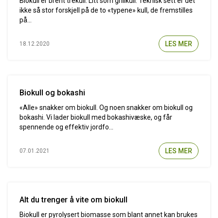
Biokull er brent trekull. Litt som grillkull. Teknisk sett er det
ikke så stor forskjell på de to «typene» kull, de fremstilles
på...
LES MER
18.12.2020
Biokull og bokashi
«Alle» snakker om biokull. Og noen snakker om biokull og
bokashi. Vi lader biokull med bokashivæske, og får
spennende og effektiv jordfo...
LES MER
07.01.2021
Alt du trenger å vite om biokull
Biokull er pyrolysert biomasse som blant annet kan brukes