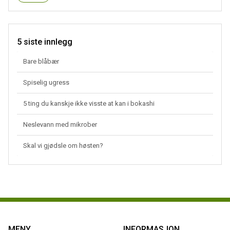
5 siste innlegg
Bare blåbær
Spiselig ugress
5 ting du kanskje ikke visste at kan i bokashi
Neslevann med mikrober
Skal vi gjødsle om høsten?
MENY
INFORMASJON