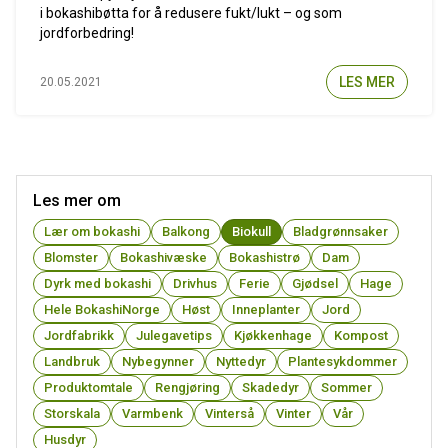
i bokashibøtta for å redusere fukt/lukt – og som
jordforbedring!
LES MER
20.05.2021
Les mer om
Lær om bokashi
Balkong
Biokull
Bladgrønnsaker
Blomster
Bokashivæske
Bokashistrø
Dam
Dyrk med bokashi
Drivhus
Ferie
Gjødsel
Hage
Hele BokashiNorge
Høst
Inneplanter
Jord
Jordfabrikk
Julegavetips
Kjøkkenhage
Kompost
Landbruk
Nybegynner
Nyttedyr
Plantesykdommer
Produktomtale
Rengjøring
Skadedyr
Sommer
Storskala
Varmbenk
Vinterså
Vinter
Vår
Husdyr