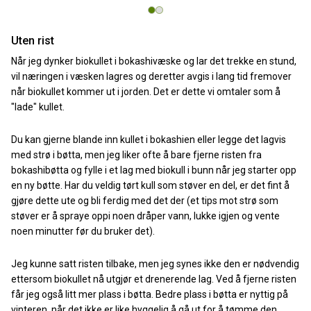
Uten rist
Når jeg dynker biokullet i bokashivæske og lar det trekke en stund,
vil næringen i væsken lagres og deretter avgis i lang tid fremover
når biokullet kommer ut i jorden. Det er dette vi omtaler som å
"lade" kullet.
Du kan gjerne blande inn kullet i bokashien eller legge det lagvis
med strø i bøtta, men jeg liker ofte å bare fjerne risten fra
bokashibøtta og fylle i et lag med biokull i bunn når jeg starter opp
en ny bøtte. Har du veldig tørt kull som støver en del, er det fint å
gjøre dette ute og bli ferdig med det der (et tips mot strø som
støver er å spraye oppi noen dråper vann, lukke igjen og vente
noen minutter før du bruker det).
Jeg kunne satt risten tilbake, men jeg synes ikke den er nødvendig
ettersom biokullet nå utgjør et drenerende lag. Ved å fjerne risten
får jeg også litt mer plass i bøtta. Bedre plass i bøtta er nyttig på
vinteren, når det ikke er like hyggelig å gå ut for å tømme den.