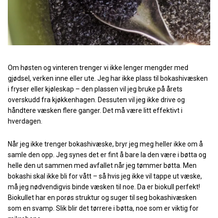
Om høsten og vinteren trenger vi ikke lenger mengder med
gjødsel, verken inne eller ute. Jeg har ikke plass til bokashivæsken
i fryser eller kjøleskap – den plassen vil jeg bruke på årets
overskudd fra kjøkkenhagen. Dessuten vil jeg ikke drive og
håndtere væsken flere ganger. Det må være litt effektivt i
hverdagen.
Når jeg ikke trenger bokashivæske, bryr jeg meg heller ikke om å
samle den opp. Jeg synes det er fint å bare la den være i bøtta og
helle den ut sammen med avfallet når jeg tømmer bøtta. Men
bokashi skal ikke bli for vått – så hvis jeg ikke vil tappe ut væske,
må jeg nødvendigvis binde væsken til noe. Da er biokull perfekt!
Biokullet har en porøs struktur og suger til seg bokashivæsken
som en svamp. Slik blir det tørrere i bøtta, noe som er viktig for